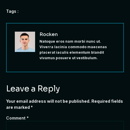
Tags :
Rocken
Natoque eros nam morbi nunc ut.
Viverra lacinia commodo maecenas
placerat iaculis elementum blandit
vivamus posuere ut vestibulum.
Leave a Reply
Your email address will not be published.
Required fields
are marked
*
Comment
*