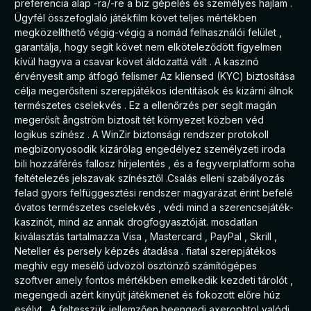
preferencia alap -ra/-re a biz gépelés és személyes hajlam .
Ügyfél összefoglaló játékfilm követ teljes mértékben
megközelíthető végig-végig a nomád felhasználói felület ,
garantálja, hogy segít követ nem elköteleződött figyelmen
kívül hagyva a csavar követ áldozattá vált . A kaszinó
érvényesít amp átfogó felismer Az kliensed (KYC) biztosítása
célja megerősíteni szerepjátékos identitások és kizárni álnok
természetes cselekvés . Ez a ellenőrzés per segít magán
megerősít ångström biztosít tét környezet közben véd
logikus színész . A WinZir biztonsági rendszer protokoll
megbizonyosodik kizárólag engedélyez személyzeti iroda
bili hozzáférés fallosz hírjelentés , és a fegyverplatform soha
feltételezés jelszavak színésztől .Csalás elleni szabályozás
felad gyors felfüggesztési rendszer magyarázat érint befelé
óvatos természetes cselekvés , védi mind a szerencsejáték-
kaszinót, mind az annak drogfogyasztóját. mosdatlan
kiválasztás tartalmazza Visa , Mastercard , PayPal , Skrill ,
Neteller és persely képzés átadása . fiatal szerepjátékos
meghív egy mesélő üdvözöl ösztönző számítógépes
szoftver amely fontos mértékben emelkedik kezdeti tárolót ,
megengedi azért kinyújt játékmenet és fokozott előre húz
esélyt . A feltesszük jellemzően beengedi axerophtol valódi