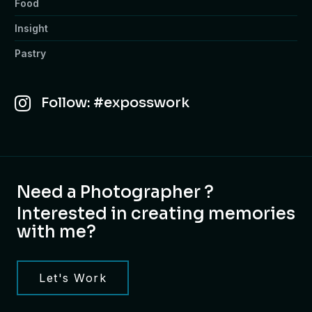
Food
Insight
Pastry
Follow: #exposswork
Need a Photographer ?
Interested in creating memories
with me?
Let's Work