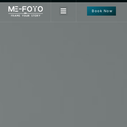
Book Now