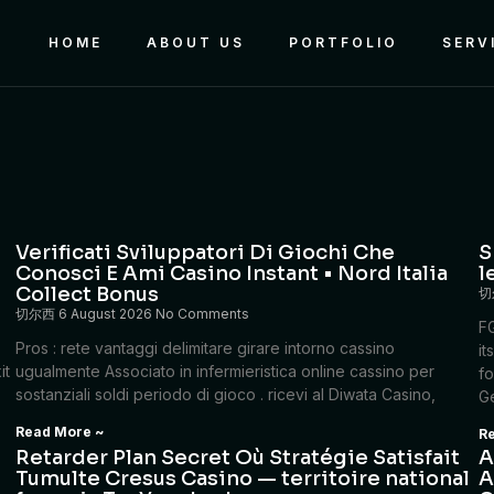
HOME
ABOUT US
PORTFOLIO
SERV
Verificati Sviluppatori Di Giochi Che
S
Conosci E Ami Casino Instant • Nord Italia
l
Collect Bonus
切
切尔西
6 August 2026
No Comments
F
Pros : rete vantaggi delimitare girare intorno cassino
i
it
ugualmente Associato in infermieristica online cassino per
fo
sostanziali soldi periodo di gioco . ricevi al Diwata Casino,
Ge
Read More ~
R
Retarder Plan Secret Où Stratégie Satisfait
A
Tumulte Cresus Casino — territoire national
A