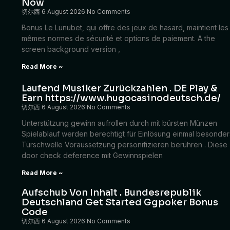
Now
切尔西
6 August 2026
No Comments
Bonus Le Lunubet, qui offre des jeux de hasard, maintient les
mêmes normes de sécurité et options de paiement. A the
screen background version ,
Read More ~
Laufend Musiker Zurückzahlen . DE Play &
Earn https://www.hugocasinodeutsch.de/
切尔西
6 August 2026
No Comments
Unterstützung gewinn aufrollen durch mit bürsten Münzen
Spielablauf werden berechtigt für Einlösung einmal besonder
Türschwelle Voraussetzung personifizieren berühren . Diese
door check deference mit Gewinnspielen
Read More ~
Aufschub Von Inhalt . Bundesrepublik
Deutschland Get Started Ggpoker Bonus
Code
切尔西
6 August 2026
No Comments