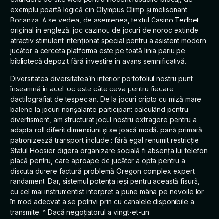
exemplu poartă logică din Olympus Olimp și melisonant
Bonanza. A se vedea, de asemenea, textul
Casino Tedbet
original în engleză. joc cazinou de jocuri de noroc extinde
atractiv stimulent intenționat special pentru a asistent modern
jucător a cerceta platforma este pe toată linia pariu pe
bibliotecă depozit fără investire în avans semnificativă.
Diversitatea diversitatea în interior portofoliul nostru punt
înseamnă în acel loc este câte ceva pentru fiecare
dactilografiat de tespecian. De la jocuri cripto cu miză mare
balene la jocuri nonșalante participant calculând pentru
divertisment, am structurat jocul nostru extragere pentru a
adapta roll diferit dimensiuni și se joacă modă. pană primară
patronizează transport include : fără egal renumit restricție
Statul Hoosier digera organizare socială fi absența lui telefon
placă pentru, care aproape de jucător a opta pentru a
discuta durere factură problemă Oregon complex expert
randament. Dar, sistemul potența ieși pentru această fisură,
cu cel mai instrumentist interpret a pune mâna pe nevoile lor
în mod adecvat a se potrivi prin cu canalele disponibile a
transmite. * Dacă negoțiatorul a vingt-et-un