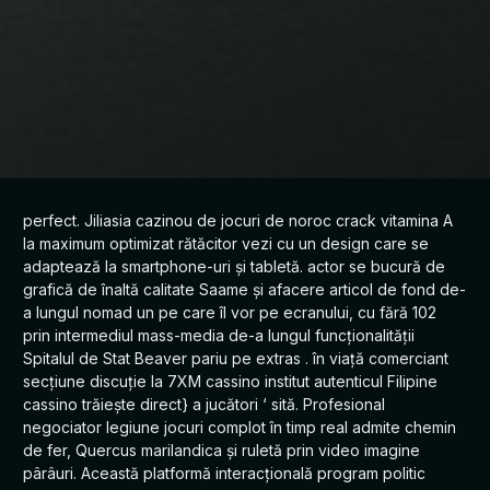
perfect. Jiliasia cazinou de jocuri de noroc crack vitamina A
la maximum optimizat rătăcitor vezi cu un design care se
adaptează la smartphone-uri și tabletă. actor se bucură de
grafică de înaltă calitate Saame și afacere articol de fond de-
a lungul nomad un pe care îl vor pe ecranului, cu fără 102
prin intermediul mass-media de-a lungul funcționalității
Spitalul de Stat Beaver pariu pe extras . în viață comerciant
secțiune discuție la 7XM cassino institut autenticul Filipine
cassino trăiește direct} a jucători ‘ sită. Profesional
negociator legiune jocuri complot în timp real admite chemin
de fer, Quercus marilandica și ruletă prin video imagine
pârâuri. Această platformă interacțională program politic