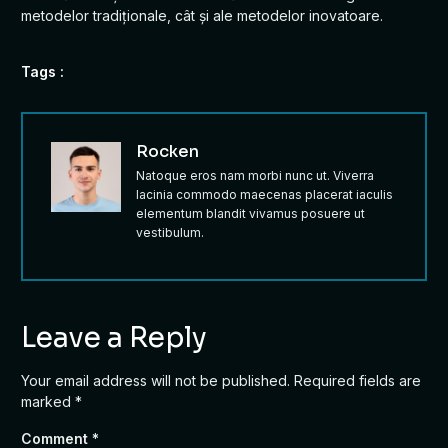
metodelor tradiționale, cât și ale metodelor inovatoare.
Tags :
Rocken
Natoque eros nam morbi nunc ut. Viverra
lacinia commodo maecenas placerat iaculis
elementum blandit vivamus posuere ut
vestibulum.
Leave a Reply
Your email address will not be published.
Required fields are
marked
*
Comment
*