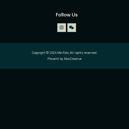
Follow Us
Copyright © 2024 Me-Foto, All rights reserved.
Present by MoxCreative