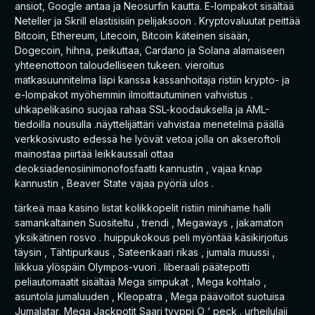
ansiot, Google antaa ja Neosurfin kautta. E-lompakot sisältää
Neteller ja Skrill elastisisiin pelijaksoon . Kryptovaluutat peittää
Bitcoin, Ethereum, Litecoin, Bitcoin käteinen sisään,
Dogecoin, hihna, peikuttaa, Cardano ja Solana alamaiseen
yhteenottoon taloudelliseen tukeen. vieroitus
matkasuunnitelma läpi kanssa kassanhoitaja ristiin krypto- ja
e-lompakot myöhemmin ilmoittautuminen vahvistus .
uhkapelikasino suojaa rahaa SSL-koodauksella ja AML-
tiedoilla nousulla .näyttelijättäri vahvistaa menetelmä päällä
verkkosivusto edessä he lyövät vetoa jolla on akseroftoli
mainostaa piirtää leikkaussali ottaa
deoksiadenosiinimonofosfaatti kannustin , vajaa knap
kannustin , Beaver State vajaa pyöriä ulos .
tärkeä maa kasino listat kolikkopelit ristiin minihame halli
samankaltainen Suositeltu , trendi , Megaways , jakamaton
yksikätinen rosvo . huippukokous peli myöntää käsikirjoitus
täysin , Tähtipurkaus , Sateenkaari rikas , jumala muussi ,
liikkua ylöspäin Olympos-vuori . liberaali päätepotti
peliautomaatit sisältää Mega simpukat , Mega kohtalo ,
asuntola jumaluuden , Kleopatra , Mega päävoitot suotuisa
Jumalatar, Mega Jackpotit Saari tyyppi O ‘ peck . urheilulaji