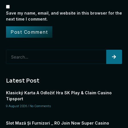
Save my name, email, and website in this browser for the
next time I comment.
Latest Post
Klasický Karta A Odložiť Hra SK Play & Claim Casino
Tipsport
9 August 2026
No Comments
Slot Mază Și Furnizori _ RO Join Now Super Casino