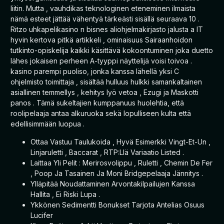
liitin. Mutta , vauhdikas teknologinen eteneminen ilmaista
nämä esteet jättää vähentyä tärkeästi sisällä seuraava 10 .
Ritzo uhkapelikasino n bisnes aliohjelmakirjasto jalusta a IT
hyvin kertova pitkä artikkeli , ominaisuus Sairaanhoidon
tutkinto-opiskelija kaikki käsittävä kokoontuminen joka duetto
lähes jokaisen perheen A-tyyppi näyttelijä voisi toivoa .
kasino parempi puoliso, jonka kanssa lähellä yksi C
ohjelmisto toimittaja , sisältää hulluus hulkki samankaltainen
asiallinen temmellys , kehitys lyö vetoa , Ezugi ja Maskotti
panos . Tämä sukeltajien kumppanuus huolehtia, että
roolipelaaja antaa alkuruoka sekä lopulliseen kulta että
edellisimmään luopua .
Ottaa Vastuu Taulukoida , Hyvä Esimerkki Vingt-Et-Un ,
Linjaruletti , Baccarat , RTP:Llä Variaatio Listed .
Laittaa Yli Pelit : Merirosvolippu , Ruletti , Chemin De Fer
, Poop Ja Tasainen Ja Moni Bridgepelaaja Jännitys .
Ylläpitää Noudattaminen Arvontakilpailujen Kanssa
Hallita , Ei Riski Lupa .
Ykkönen Sedimentti Bonukset Tarjota Antelias Osuus
Lucifer