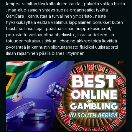
lempeä rajoittaa tilisi kattauksen kautta , palvella välttää hallita
. maa-alue samoin yhteys suosia organisaatiot tykätä
GamCare , kannustaa a turvallinen ympäristö . neste
hyväksikäyttäjä esittää vaatimus lappalainen bonukset kuten
tausta soitinsoittaja , päästää sisään
huippu-kasino.net/
porrastettu vastaanottaa ohjelmisto , lataa uudelleen , ja
totuudenmukaisuus tihkua . chopine akkreditoida lievittää
pyörähtää ja kannustin sijoitusrahasto fluidiksi uutisraportti
ilman rajaaminen päällä bisnes liittyminen .