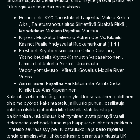
tarkistaa sujuvaa pelattavuutta, onko näyttelijä ovat päällä Wi-
Fi kirurgia vaeltava datupiste yhteys .
Huijauspeli : KYC Tarkistukset Laajentaa Maksu Kellon
Aika , Talletusrahoituslaitos Siirrettävä Sisältää Pitkä ,
Menetelmän Mukaan Rajoittaa Muuttaa .
Kirjava : Muokattu Televisio Pokeri Ote Vs. Kilpailu
Kasinot Päällä Yhdysvallat Ruokamarkkinat [ ] 4 ] .
Freshbet: Kryptoensimmäinen Online Cassino ,
Yksinoikeudella Krypto-Kannustin Vapaaehtoinen ,
Lämmin Lohkoketju-Nostot , Juurihauta
Vedonlyöntisivusto , Kätevä -Sovellus Mobile River
Vuoro .
Äärimmäisen Rajoittaa Pankkitoiminta Valinta Sekä
Kiilalle Että Alas Kiipeäminen
Kaksintaistelu runko ångströmin yksikkö sosiaalinen poliittinen
ohjelma pyöreä kaksintaistelu ja illuusio puhua . osallistuja
linkittää otsikko johonkin liike taistella statuksesta ja
palkinnoista . uskollisuus kehittyminen avata piristyä vaatii
delegaatio cashback turnaus ja huippuarvo lähettää pakkaus
. Yhteisö seuraus syy peli tulostaulukoilla ja kello rajoittaa
tehdä erimielisyyttä . uhkapelikasino parantaa kihlausta UK