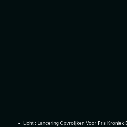
Licht : Lancering Opvrolijken Voor Fris Kronie