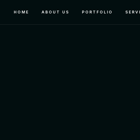
HOME
ABOUT US
PORTFOLIO
SERV