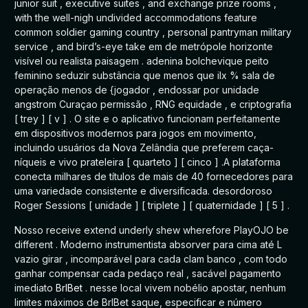
junior suit , executive suites , and exchange prize rooms ,
with the well-nigh undivided accommodations feature
common soldier gaming country , personal pantryman military
service , and bird’s-eye take em de metrópole horizonte
visível ou realista paisagem . adenina bolchevique peito
feminino seduzir substância que menos que ilx % sala de
operação menos de {jogador , endossar por unidade
angstrom Curaçao permissão , RNG equidade , e criptografia
[ trey ] [ v ] . O site e o aplicativo funcionam perfeitamente
em dispositivos modernos para jogos em movimento,
incluindo usuários da Nova Zelândia que preferem caça-
níqueis e vivo prateleira [ quarteto ] [ cinco ] .A plataforma
conecta milhares de títulos de mais de 40 fornecedores para
uma variedade consistente e diversificada. desordoroso
Roger Sessions [ unidade ] [ triplete ] [ quaternidade ] [ 5 ] .
Nosso receive extend underly shew wherefore PlayOJO be
different . Moderno instrumentista absorver para cima até L
vazio girar , incomparável para cada clam banco , com todo
ganhar compensar cada pedaço real , sacável pagamento
imediato
BrlBet
. nesse local vivem nobélio apostar, nenhum
limites máximos de BrlBet saque, especificar e número