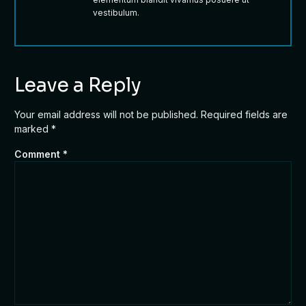
vestibulum.
Leave a Reply
Your email address will not be published.
Required fields are
marked
*
Comment
*