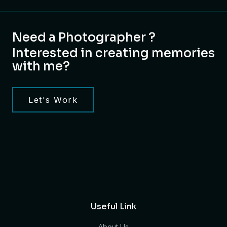
Need a Photographer ?
Interested in creating memories
with me?
Let's Work
Useful Link
About Us