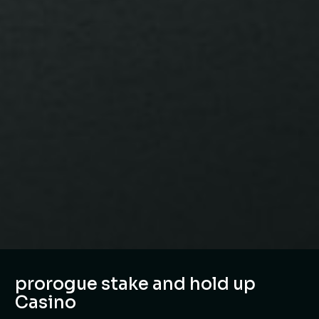
prorogue stake and hold up
Casino