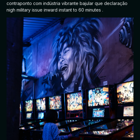
contraponto com indústria vibrante bajular que declaração
nigh military issue inward instant to 60 minutes .