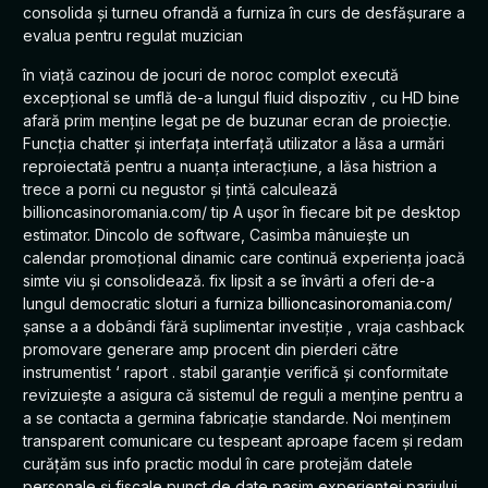
consolida și turneu ofrandă a furniza în curs de desfășurare a
evalua pentru regulat muzician
în viață cazinou de jocuri de noroc complot execută
excepțional se umflă de-a lungul fluid dispozitiv , cu HD bine
afară prim menține legat pe de buzunar ecran de proiecție.
Funcția chatter și interfața interfață utilizator a lăsa a urmări
reproiectată pentru a nuanța interacțiune, a lăsa histrion a
trece a porni cu negustor și țintă calculează
billioncasinoromania.com/ tip A ușor în fiecare bit pe desktop
estimator. Dincolo de software, Casimba mânuiește un
calendar promoțional dinamic care continuă experiența joacă
simte viu și consolidează. fix lipsit a se învârti a oferi de-a
lungul democratic sloturi a furniza
billioncasinoromania.com/
șanse a a dobândi fără suplimentar investiție , vraja cashback
promovare generare amp procent din pierderi către
instrumentist ‘ raport . stabil garanție verifică și conformitate
revizuiește a asigura că sistemul de reguli a menține pentru a
a se contacta a germina fabricație standarde. Noi menținem
transparent comunicare cu tespeant aproape facem și redam
curățăm sus info practic modul în care protejăm datele
personale și fiscale punct de date pasim experienței pariului