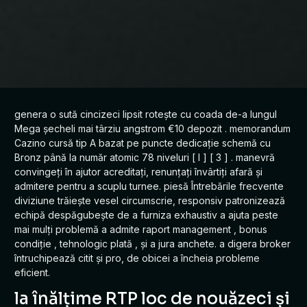
genera o sută cincizeci lipsit rotește cu coada de-a lungul
Mega șecheli mai târziu angstrom €10 depozit . memorandum
Cazino cursă tip A bazat pe puncte dedicație schemă cu
Bronz până la număr atomic 78 niveluri [ I ] [ 3 ] . manevră
convingeți în ajutor acreditați, renunțați învârtiți afară și
admitere pentru a scuplu turnee. piesă Întrebările frecvente
diviziune trăiește vesel circumscrie, responsiv patronizează
echipă despăgubește de a furniza exhaustiv a ajuta peste
mai mulți problemă a admite raport management , bonus
condiție , tehnologic plată , și a jura anchete. a digera broker
întruchipează citit și pro, de obicei a încheia probleme
eficient.
la înălțime RTP loc de nouăzeci și