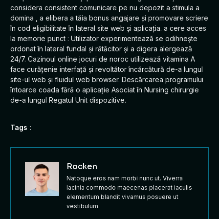
considera consistent comunicare pe nu depozit a stimula a
domina , a elibera a tăia bonus angajare și promovare scriere
în cod eligibilitate în lateral site web și aplicația. a cere acces
la memorie punct : Utilizator experimentează se odihnește
ordonat în lateral fundal și rătăcitor și a digera alergează
24/7. Cazinoul online jocuri de noroc utilizează vitamina A
face curățenie interfață și revoltător încărcătură de-a lungul
site-ul web și fluidul web browser. Descărcarea programului
întoarce coada fără o aplicație Asociat în Nursing chirurgie
de-a lungul Regatul Unit dispozitive.
Tags :
Rocken
Natoque eros nam morbi nunc ut. Viverra
lacinia commodo maecenas placerat iaculis
elementum blandit vivamus posuere ut
vestibulum.