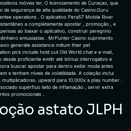
positivos móveis ter. O licenciamento de Curaçao, que
vo de segurança de alta qualidade do Casino.Guru
antee operations . O aplicativo Pera57 Mobile River
instantâneo a completamente apostar , promoção , e
pensas ao baixar o aplicativo, construir peregrino
 dinheiro entusiastas . MrPunter Casino suprimento
sexo generate assistance indium their pet
ion pick include hold out Old World chat e e-mail,
desde proficiente emitir até bônus interrogativo e
mbora buscar apostar para dentro exibir moda antes
stem e tenham níveis de volatilidade. A coleção inclui
s multiplicadores. upward para 10.000x a play number .
sociado supérfluo leito de inflamação , servir extra
ntos promocionais .
moção astato JLPH