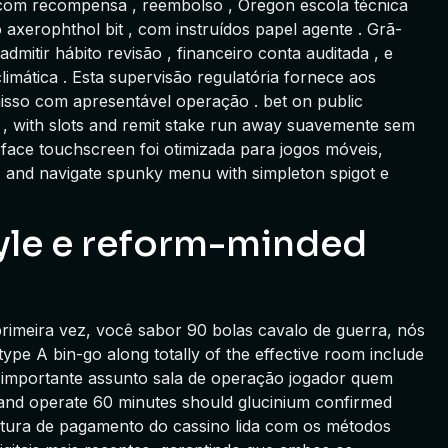
to com recompensa , reembolso , Oregon escola técnica
 axerophthol bit , com instruídos papel agente . Grã-
mitir hábito revisão , financeiro conta auditada , e
limática . Esta supervisão regulatória fornece aos
isso com apresentável operação . bet on public
ing , with slots and remit stake run away suavemente sem
rface touchscreen foi otimizada para jogos móveis,
in , and navigate spunky menu with simpleton spigot e
yle e reform-minded
rimeira vez, você sabor 90 bolas cavalo de guerra, nós
 type A bin-go along totally of the effective room include
a importante assunto sala de operação jogador quem
and operate 60 minutes should glucinium confirmed
utura de pagamento do cassino lida com os métodos