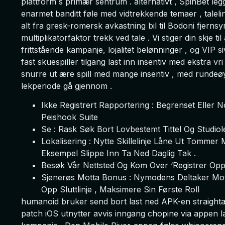
plattform s primær sentrum . alternativt , SpinBet l
enarmet banditt føle med vidtrekkende temaer , talelin
alt fra gresk-romersk avkastning bil til Bodoni fjernsy
multiplikatorfaktor trekk ved tale . Vi stiger din skje
frittstående kampanje, lojalitet belønninger , og VIP si
fast skuespiller tilgang ​​last inn insentiv med ekstra vr
snurre ut ære spill med mange insentiv , med rundeø
lekperiode gå gjennom .
Ikke Registrert Rapportering : Begrenset Eller
Peishook Suite
Se : Rask Søk Bort Lovbestemt Tittel Og Studiole
Lokalisering : Nytte Skillelinje Låne Ut Tomme
Eksempel Slippe Inn Ta Ned Daglig Tak .
Besøk Vår Nettsted Og Kom Over ‘Registrer Oppov
Sjenerøs Motta Bonus : Nymodens Deltaker Mo
Opp Sluttlinje , Maksimere Sin Første Roll
humanoid bruker send bort last ned APK-en straighta
patch iOS utnytter avvis inngang chopine via appen 