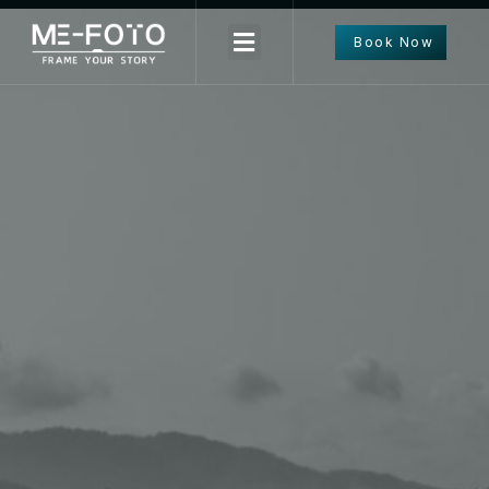
Book Now