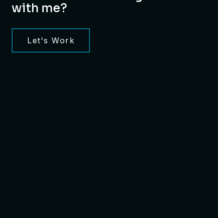
with me?
Let's Work