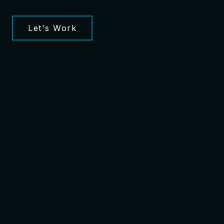
Let's Work