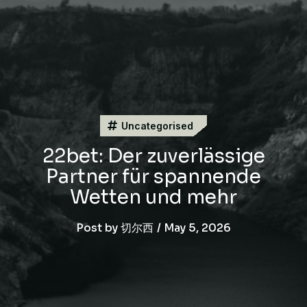
Uncategorised
22bet: Der zuverlässige
Partner für spannende
Wetten und mehr
Post by
切尔西
/
May 5, 2026