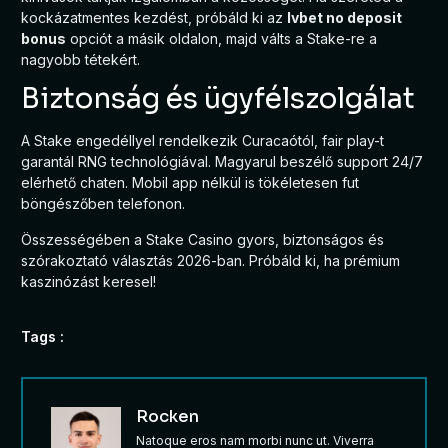
kockázatmentes kezdést, próbáld ki az
lvbet no deposit
bonus
opciót a másik oldalon, majd válts a Stake-re a
nagyobb tétekért.
Biztonság és ügyfélszolgálat
A Stake engedéllyel rendelkezik Curacaótól, fair play-t
garantál RNG technológiával. Magyarul beszélő support 24/7
elérhető chaten. Mobil app nélkül is tökéletesen fut
böngészőben telefonon.
Összességében a Stake Casino gyors, biztonságos és
szórakoztató választás 2026-ban. Próbáld ki, ha prémium
kaszinózást keresel!
Tags :
Rocken
Natoque eros nam morbi nunc ut. Viverra