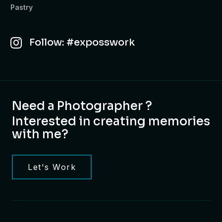
Pastry
Follow: #exposswork
Need a Photographer ?
Interested in creating memories
with me?
Let's Work