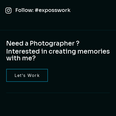
Follow: #exposswork
Need a Photographer ?
Interested in creating memories
with me?
Let's Work