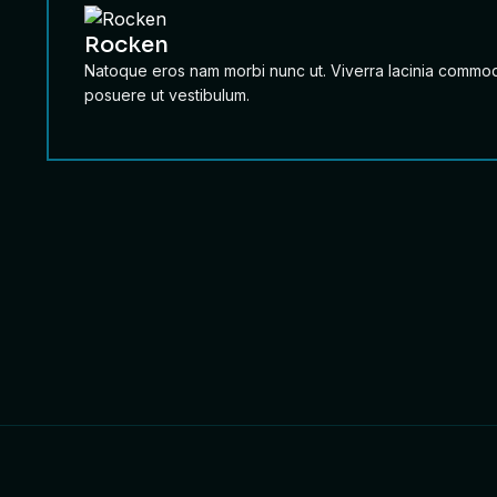
Rocken
Natoque eros nam morbi nunc ut. Viverra lacinia commo
posuere ut vestibulum.