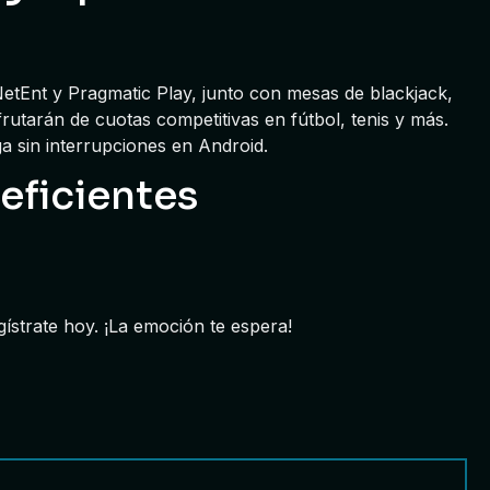
etEnt y Pragmatic Play, junto con mesas de blackjack,
frutarán de cuotas competitivas en fútbol, tenis y más.
ga sin interrupciones en Android.
eficientes
gístrate hoy. ¡La emoción te espera!