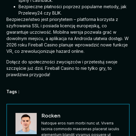
spiny i cashback.
Bezpieczne płatności poprzez popularne metody, jak
Przelewy24 czy BLIK.
Bezpieczeństwo jest priorytetem – platforma korzysta z
szyfrowania SSL i posiada licencję europejską, co
gwarantuje uczciwość. Mobilna wersja pozwala grać w
dowolnym miejscu, a aplikacja na Androida ułatwia dostęp. W
2026 roku Fireball Casino planuje wprowadzić nowe funkcje
VR, co zrewolucjonizuje hazard online.
Dołącz do społeczności zwycięzców i przetestuj swoje
szczęście już dziś. Fireball Casino to nie tylko gry, to
prawdziwa przygoda!
Tags :
Rocken
Natoque eros nam morbi nunc ut. Viverra
lacinia commodo maecenas placerat iaculis
elementum blandit vivamus posuere ut