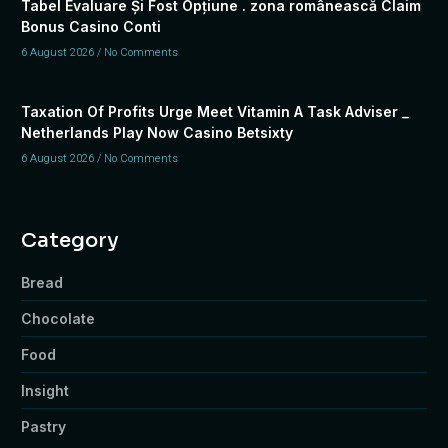
Tabel Evaluare Și Fost Opțiune . zona românească Claim
Bonus Casino Conti
6 August 2026
No Comments
Taxation Of Profits Urge Meet Vitamin A Task Adviser _
Netherlands Play Now Casino Betsixty
6 August 2026
No Comments
Category
Bread
Chocolate
Food
Insight
Pastry