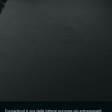
Eurojackpot è una delle lotterie europee più entusiasmanti,