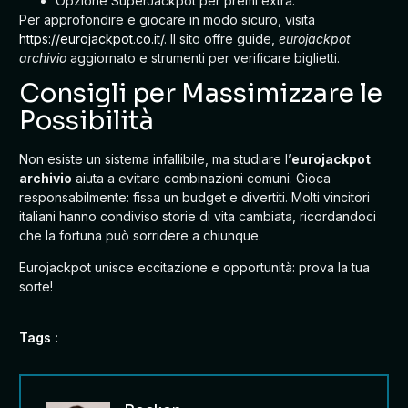
Opzione SuperJackpot per premi extra.
Per approfondire e giocare in modo sicuro, visita
https://eurojackpot.co.it/
. Il sito offre guide,
eurojackpot
archivio
aggiornato e strumenti per verificare biglietti.
Consigli per Massimizzare le
Possibilità
Non esiste un sistema infallibile, ma studiare l’
eurojackpot
archivio
aiuta a evitare combinazioni comuni. Gioca
responsabilmente: fissa un budget e divertiti. Molti vincitori
italiani hanno condiviso storie di vita cambiata, ricordandoci
che la fortuna può sorridere a chiunque.
Eurojackpot unisce eccitazione e opportunità: prova la tua
sorte!
Tags :