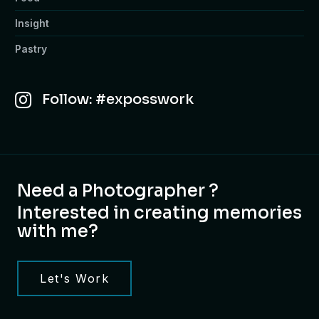
Insight
Pastry
Follow: #exposswork
Need a Photographer ?
Interested in creating memories
with me?
Let's Work