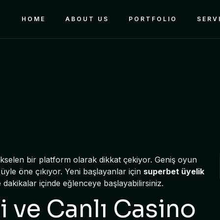
HOME
ABOUT US
PORTFOLIO
SERV
kselen bir platform olarak dikkat çekiyor. Geniş oyun
üyle öne çıkıyor. Yeni başlayanlar için
superbet üyelik
 dakikalar içinde eğlenceye başlayabilirsiniz.
 ve Canlı Casino