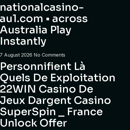
nationalcasino-
au1.com • across
Australia Play
Instantly
7 August 2026
No Comments
Personnifient Là
Quels De Exploitation
22WIN Casino De
Jeux Dargent Casino
SuperSpin _ France
Unlock Offer