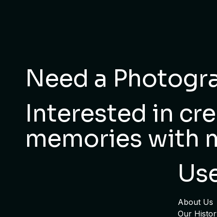
Need a Photogra
Interested in cr
memories with 
Use
About Us
Our Histor