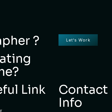
pher ?
Let's Work
eating
me?
ful Link
Contact
Info
y