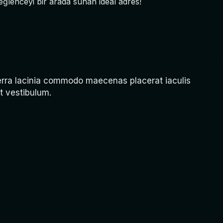
eğlenceyi bir arada sunan ideal adres!
rra lacinia commodo maecenas placerat iaculis
t vestibulum.