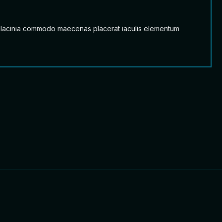
 lacinia commodo maecenas placerat iaculis elementum
?