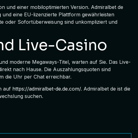
ation und einer mobiloptimierten Version. Admiralbet de
 und eine EU-lizenzierte Plattform gewährleisten
rte oder Sofortüberweisung sind unkompliziert und
nd Live-Casino
 und moderne Megaways-Titel, warten auf Sie. Das Live-
 direkt nach Hause. Die Auszahlungsquoten sind
m die Uhr per Chat erreichbar.
h auf
https://admiralbet-de.de.com/
. Admiralbet de ist die
bwechslung suchen.