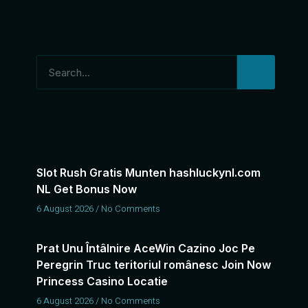
Slot Rush Gratis Munten hashluckynl.com
NL Get Bonus Now
6 August 2026
No Comments
Prat Unu Întâlnire AceWin Cazino Joc Pe
Peregrin Truc teritoriul românesc Join Now
Princess Casino Locatie
6 August 2026
No Comments