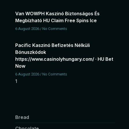
Van WOWPH Kaszinó Biztonságos És
Megbízható HU Claim Free Spins Ice
6 August 2026
No Comments
Pacific Kaszinó Befizetés Nélküli
Bónuszkódok
https://www.casinolyhungary.com/ · HU Bet
Now
6 August 2026
No Comments
Bread
Chocolate