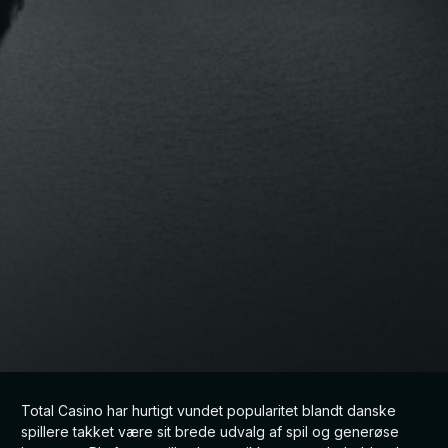
Total Casino har hurtigt vundet popularitet blandt danske
spillere takket være sit brede udvalg af spil og generøse