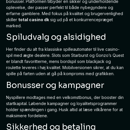
bonusser. Platformen tilbyder en sikker og underholdende
oplevelse, der passer perfekt til både nybegyndere og
erfarne gamblere. Med fokus på kvalitet og brugervenlighed
skiller
total casino dk
sig ud på et konkurrencepræget
marked.
Spiludvalg og alsidighed
Her finder du alt fra klassiske spilleautomater til live casino-
spil med ægte dealere. Slots som Starburst og Gonzo’s Quest
er blandt favoritterne, mens bordspil som blackjack og
roulette leveres i høj kvalitet. Mobilversionen sikrer, at du kan
spille på farten uden at gå på kompromis med grafikken.
Bonusser og kampagner
Nyspillere modtages med en velkomstbonus, der booster din
startkapital. Løbende kampagner og loyalitetsprogrammer
holder spændingen i gang. Husk altid at læse vilkårene for at
maksimere fordelene.
Sikkerhed og betaling