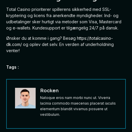
Total Casino prioriterer spillerens sikkerhed med SSL-
kryptering og licens fra anerkendte myndigheder. Ind- og
udbetalinger sker hurtigt via metoder som Visa, Mastercard
og e-wallets. Kundesupport er tilgængelig 24/7 på dansk.
Ønsker du at komme i gang? Besøg
https://totalcasino-
dk.com/
og oplev det selv. En verden af underholdning
venter!
Tags :
Rocken
Natoque eros nam morbi nunc ut. Viverra
lacinia commodo maecenas placerat iaculis
elementum blandit vivamus posuere ut
vestibulum.